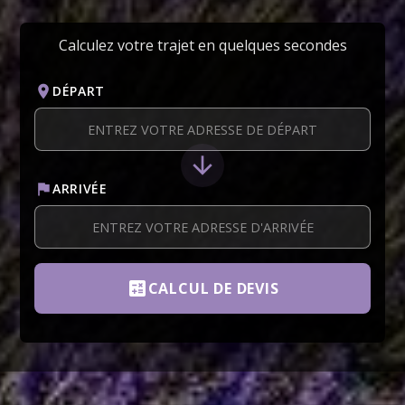
Calculez votre trajet en quelques secondes
location_on
DÉPART
arrow_downward
flag
ARRIVÉE
calculate
CALCUL DE DEVIS