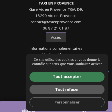
TAXI EN PROVENCE
Gare Aix en Provence TGV, D9,
13290 Aix-en-Provence
contact@taxienprovence.com
06 87 21 01 87
Accès
Informations complémentaires
Mentions légales
Ce site utilise des cookies et vous donne le
Politique de confidentialité
contrôle sur ceux que vous souhaitez activer
Gestion des cookies
Tout accepter
Tout refuser
Personnaliser
mail
call
RÉSERVER
TÉL