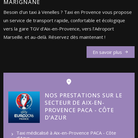
MARIGNANE
Besoin d'un taxi à Venelles ? Taxi en Provence vous propose
un service de transport rapide, confortable et écologique
vers la gare TGV d'Aix-en-Provence, vers l’Aéroport
Marseille. et au-delà. Réservez dès maintenant !
En savoir plus
NOS PRESTATIONS SUR LE
SECTEUR DE AIX-EN-
PROVENCE PACA - CÔTE
D'AZUR
Taxi médicalisé à Aix-en-Provence PACA - Côte
d'Azur