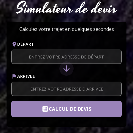
Simulateur de devis
Calculez votre trajet en quelques secondes
location_on
DÉPART
arrow_downward
flag
ARRIVÉE
calculate
CALCUL DE DEVIS