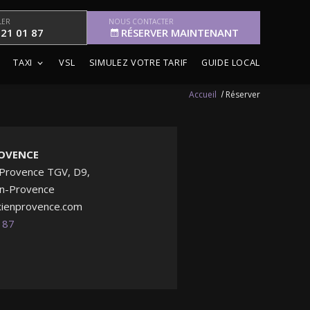
LER
NOUS CONTACTER
 21 01 87
RÉSERVER MAINTENANT
TAXI
VSL
SIMULEZ VOTRE TARIF
GUIDE LOCAL
Accueil
Réserver
ROVENCE
 Provence TGV, D9,
en-Provence
xienprovence.com
 87